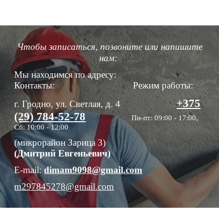
Чтобы записаться, позвоните или напишите
нам:
Мы находимся по адресу:
Контакты:
Режим работы:
+375
г. Гродно, ул. Светлая, д. 4
(29) 784-52-78
Пн-пт: 0
9
:
0
0 -
17
:00,
Сб: 10:00 - 12:00
(микрорайон Зарица 3)
(Дмитрий Евгеньевич)
E-mail:
dimam9098@gmail.com
m297845278@gmail.com