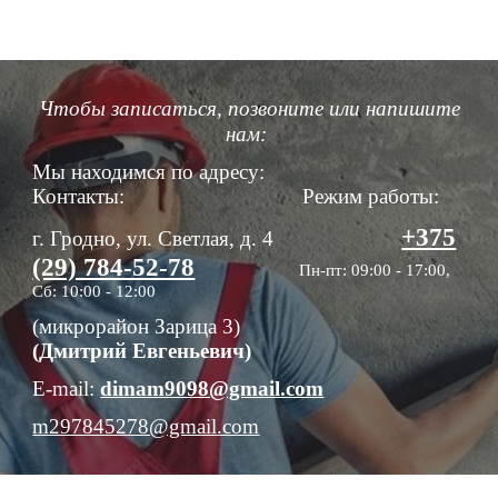
Чтобы записаться, позвоните или напишите
нам:
Мы находимся по адресу:
Контакты:
Режим работы:
+375
г. Гродно, ул. Светлая, д. 4
(29) 784-52-78
Пн-пт: 0
9
:
0
0 -
17
:00,
Сб: 10:00 - 12:00
(микрорайон Зарица 3)
(Дмитрий Евгеньевич)
E-mail:
dimam9098@gmail.com
m297845278@gmail.com